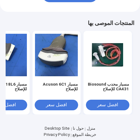
المنتجات الموصى بها
مسبار محدب Biosound
مسبار Acuson 6C1
مسبار  18L6
CA431 للإصلاح
للإصلاح
للإصلاح
افضل سعر
افضل سعر
افضل سع
منزل
حول نا
Desktop Site
خريطة الموقع
Privacy Policy