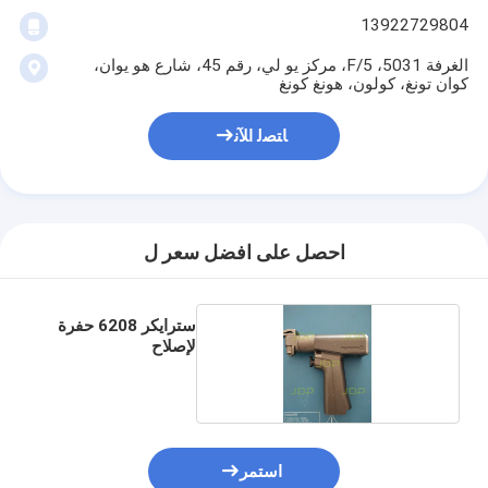
13922729804
الغرفة 5031، 5/F، مركز يو لي، رقم 45، شارع هو يوان،
كوان تونغ، كولون، هونغ كونغ
ﺎﺘﺼﻟ ﺍﻶﻧ
احصل على افضل سعر ل
سترايكر 6208 حفرة
لإصلاح
استمر