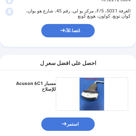
الغرفة 5031، 5/F، مركز يو لي، رقم 45، شارع هو يوان،
كوان تونغ، كولون، هونغ كونغ
ﺎﺘﺼﻟ ﺍﻶﻧ
احصل على افضل سعر ل
مسبار Acuson 6C1
للإصلاح
استمر