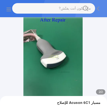
2
/
2
مسبار Acuson 6C1 للإصلاح