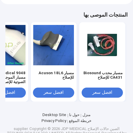
المنتجات الموصى بها
مسبار محدب Biosound
مسبار Acuson 18L6
 Medical 9048
CA431 للإصلاح
للإصلاح
مسبار الموجات 
الصوتية للإصلاح
افضل سعر
افضل سعر
افضل سع
منزل
حول نا
Desktop Site
خريطة الموقع
Privacy Policy
الصين حالات الإصلاح supplier.
Copyright © 2026 JDP MEIDICAL