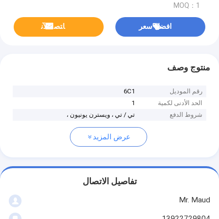
MOQ：1
افضل سعر
ﺎﺘﺼﻟ ﺍﻶﻧ
منتوج وصف
رقم الموديل
6C1
الحد الأدنى لكمية
1
شروط الدفع
تي / تي ، ويسترن يونيون ،
عرض المزيد
تفاصيل الاتصال
Mr. Maud
13922729804