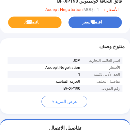
فائق النحافة لأوليمبوس BF-XP190
الأسعار：Accept Negotiation
MOQ：1
افضل سعر
ﺎﺘﺼﻟ ﺍﻶﻧ
منتوج وصف
اسم العلامة التجارية
JDP
الأسعار
Accept Negotiation
الحد الأدنى لكمية
1
تفاصيل التغليف
الحزمة القياسية
رقم الموديل
BF-XP190
عرض المزيد
تفاصيل الاتصال