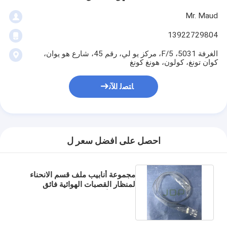
Mr. Maud
13922729804
الغرفة 5031، 5/F، مركز يو لي، رقم 45، شارع هو يوان،
كوان تونغ، كولون، هونغ كونغ
ﺎﺘﺼﻟ ﺍﻶﻧ
احصل على افضل سعر ل
مجموعة أنابيب ملف قسم الانحناء
لمنظار القصبات الهوائية فائق
النحافة لأوليمبوس BF-XP190