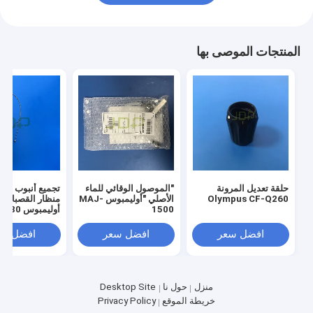
المنتجات الموصى بها
حلقة تعديل المرونة
"الموصول الوقائي للماء
تجميع أنبوب المل
Olympus CF-Q260
الأصلي "أوليمبوس MAJ-
منظار القصبات ال
1500
أوليمبوس BF-Q180
افضل سعر
افضل سعر
افضل سع
منزل
حول نا
Desktop Site
خريطة الموقع
Privacy Policy