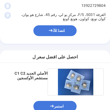
13922729804
الغرفة 5031، 5/F، مركز يو لي، رقم 45، شارع هو يوان،
كوان تونغ، كولون، هونغ كونغ
ﺎﺘﺼﻟ ﺍﻶﻧ
احصل على افضل سعر ل
الأصلي الجديد C1 C2
مستشعر الأوكسجين
الطبي O2 للبيع
استمر