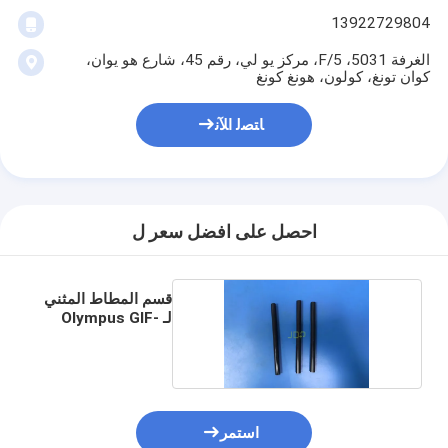
13922729804
الغرفة 5031، 5/F، مركز يو لي، رقم 45، شارع هو يوان،
كوان تونغ، كولون، هونغ كونغ
ﺎﺘﺼﻟ ﺍﻶﻧ
احصل على افضل سعر ل
قسم المطاط المثني
لـ Olympus GIF-
Q260
استمر