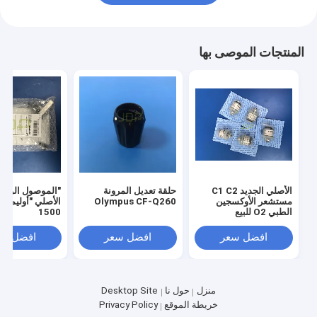
المنتجات الموصى بها
الأصلي الجديد C1 C2
حلقة تعديل المرونة
"الموصول الوقائ
مستشعر الأوكسجين
Olympus CF-Q260
الطبي O2 للبيع
1500
افضل سعر
افضل سعر
افضل سع
منزل
حول نا
Desktop Site
خريطة الموقع
Privacy Policy