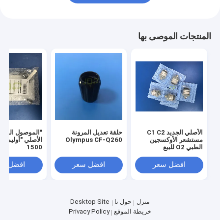
المنتجات الموصى بها
الأصلي الجديد C1 C2
حلقة تعديل المرونة
"الموصول الوقائ
مستشعر الأوكسجين
Olympus CF-Q260
الطبي O2 للبيع
1500
افضل سعر
افضل سعر
افضل سع
منزل
حول نا
Desktop Site
خريطة الموقع
Privacy Policy