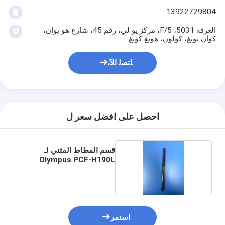
13922729804
الغرفة 5031، 5/F، مركز يو لي، رقم 45، شارع هو يوان،
كوان تونغ، كولون، هونغ كونغ
ﺎﺘﺼﻟ ﺍﻶﻧ
احصل على افضل سعر ل
قسم المطاط المثني لـ
Olympus PCF-H190L
استمر