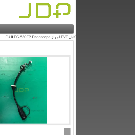
كابل EVE لجهاز FUJI EG-530FP Endoscope