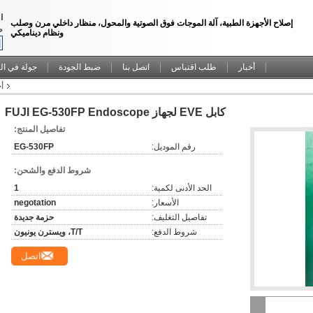
ا
إصلاح الأجهزة الطبية، آلة الموجات فوق الصوتية والمحول، منظار داخلي مرن وصلب
ط
ونظام ديناميكي
أخبار
طلب اقتباس
اتصل بنا
ضبط الجودة
جولة في ال
أجزا
كابل EVE لجهاز FUJI EG-530FP Endoscope
تفاصيل المنتج:
رقم الموديل:
EG-530FP
شروط الدفع والشحن:
الحد الأدنى لكمية:
1
الأسعار:
negotation
تفاصيل التغليف:
حزمة جديدة
شروط الدفع:
T/T، ويسترن يونيون
اتصل