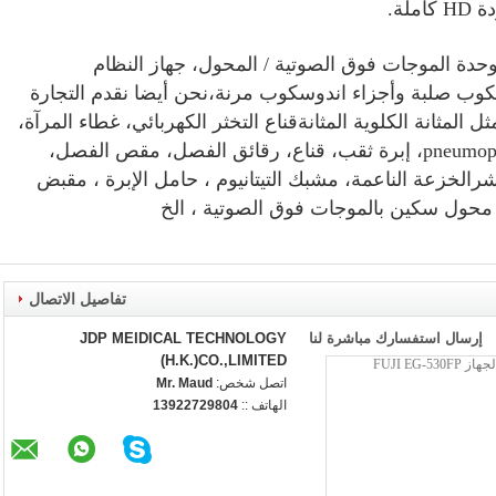
حدة الموجات فوق الصوتية / المحول، جهاز النظام
وسكوب صلبة وأجزاء اندوسكوب مرنة،نحن أيضا نقدم التجارة
 المثانة الكلوية المثانةقناع التخثر الكهربائي، غطاء المرآة،
إبرة الحصى، إبرة الـ pneumoperitoneum، إبرة ثقب، قناع، رقائق الفصل، مقص الفصل،
تشرالخزعة الناعمة، مشبك التيتانيوم ، حامل الإبرة ، مقبض
محول سكين بالموجات فوق الصوتية ، الخ
تفاصيل الاتصال
إرسال استفسارك مباشرة لنا
JDP MEIDICAL TECHNOLOGY
(H.K.)CO.,LIMITED
اتصل شخص:
Mr. Maud
الهاتف ::
13922729804