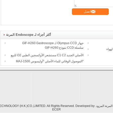
اتصل
أكثر أجزاء لـ Endoscope المرنة
جهاز Olympus CCD لـ GIF-H260 Gastroscope
سلسلة:CCD نموذج:GIF-H260
الأصلي الجديد C1 C2 مستشعر الأوكسجين الطبي O2 للبيع
"الموصول الوقائي للماء الأصلي "أوليمبوس MAJ-1500
ECHNOLOGY (H.K.)CO.,LIMITED. All Rights Reserved. Developed by
ECER