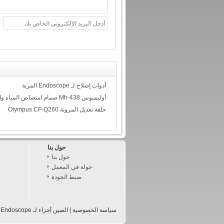
أدوات إصلاح لـ Endoscope المرنة
أوليمبوس Mh-438 صمام امتصاص المياه والهواء
حلقة تعديل المرونة Olympus CF-Q260
حول بنا
حول بنا
جولة في المعمل
ضبط الجودة
سياسة الخصوصية
|
الصين أجزاء لـ Endoscope المرنة المزود.