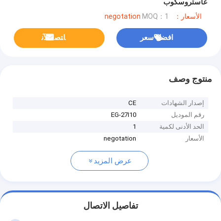
غاستروسكوب
الأسعار：negotation
MOQ：1
افضل سعر
ﺎﺘﺼﻟ ﺍﻶﻧ
منتوج وصف
إصدار الشهادات
CE
رقم الموديل
EG-27I10
الحد الأدنى لكمية
1
الأسعار
negotation
عرض المزيد
تفاصيل الاتصال