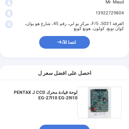
Mr. Maud
13922729804
الغرفة 5031، 5/F، مركز يو لي، رقم 45، شارع هو يوان،
كوان تونغ، كولون، هونغ كونغ
ﺎﺘﺼﻟ ﺍﻶﻧ
احصل على افضل سعر ل
لوحة قيادة محرك CCD لـ PENTAX
EG-27I10 EG-29I10
غاستروسكوب