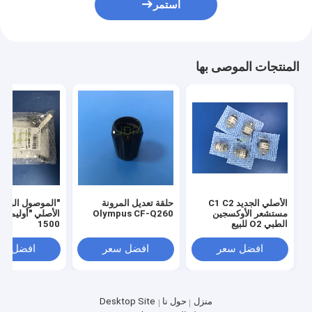
استمر
المنتجات الموصى بها
الأصلي الجديد C1 C2
حلقة تعديل المرونة
"الموصول الوقائ
مستشعر الأوكسجين
Olympus CF-Q260
الطبي O2 للبيع
1500
افضل سعر
افضل سعر
افضل سع
منزل
حول نا
Desktop Site