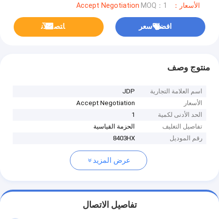
الأسعار：Accept Negotiation
MOQ：1
افضل سعر
ﺎﺘﺼﻟ ﺍﻶﻧ
منتوج وصف
اسم العلامة التجارية
JDP
الأسعار
Accept Negotiation
الحد الأدنى لكمية
1
تفاصيل التغليف
الحزمة القياسية
رقم الموديل
8403HX
عرض المزيد
تفاصيل الاتصال