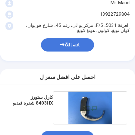
Mr. Maud
13922729804
الغرفة 5031، 5/F، مركز يو لي، رقم 45، شارع هو يوان،
كوان تونغ، كولون، هونغ كونغ
ﺎﺘﺼﻟ ﺍﻶﻧ
احصل على افضل سعر ل
كارل ستورز
8403HX شفرة فيديو
لارنغوسكوب