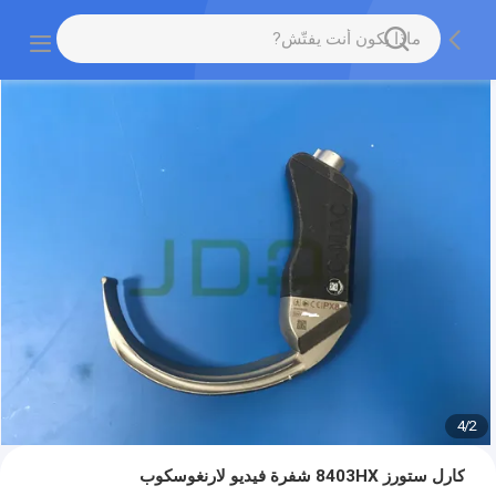
4
/
2
كارل ستورز 8403HX شفرة فيديو لارنغوسكوب