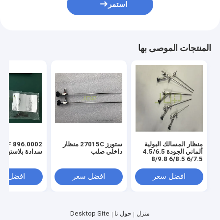
استمر
المنتجات الموصى بها
منظار المسالك البولية
ستورز 27015C منظار
OLF 896.0002
ألماني الجودة 4.5/6.5
داخلي صلب
سدادة بلاستيكية
6/7.5 6/8.5 8/9.8
8.5/11/5 Fr للمستشفى
افضل سعر
افضل سعر
افضل سع
منزل
حول نا
Desktop Site