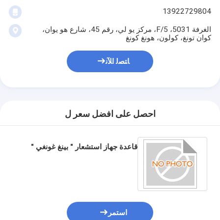
13922729804
الغرفة 5031، 5/F، مركز يو لي، رقم 45، شارع هو يوان،
كوان تونغ، كولون، هونغ كونغ
ﺎﺘﺼﻟ ﺍﻶﻧ
احصل على افضل سعر ل
قاعدة جهاز استشعار " بينغ غونغي "
استمر