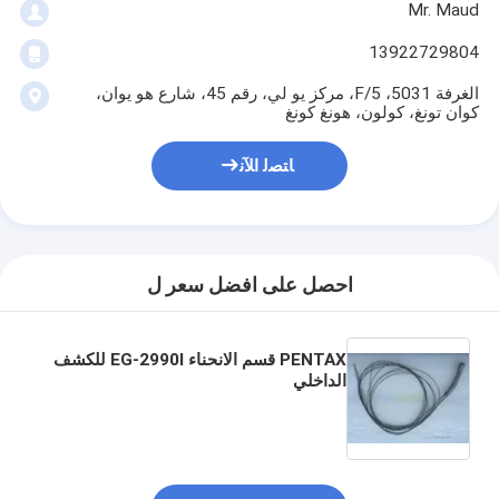
Mr. Maud
13922729804
الغرفة 5031، 5/F، مركز يو لي، رقم 45، شارع هو يوان،
كوان تونغ، كولون، هونغ كونغ
ﺎﺘﺼﻟ ﺍﻶﻧ
احصل على افضل سعر ل
PENTAX قسم الانحناء EG-2990I للكشف
الداخلي