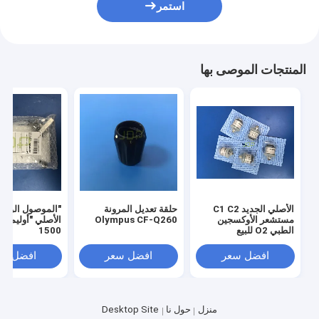
استمر
المنتجات الموصى بها
الأصلي الجديد C1 C2
حلقة تعديل المرونة
"الموصول الوقائ
مستشعر الأوكسجين
Olympus CF-Q260
الطبي O2 للبيع
1500
افضل سعر
افضل سعر
افضل سع
منزل
حول نا
Desktop Site