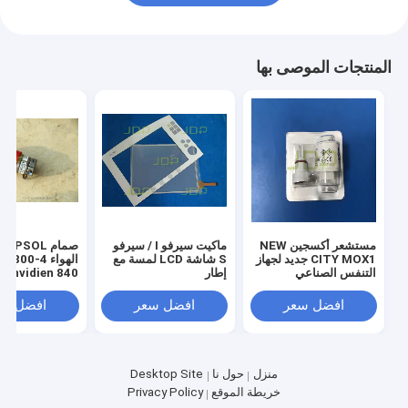
المنتجات الموصى بها
مستشعر أكسجين NEW
ماكيت سيرفو I / سيرفو
صمام L
CITY MOX1 جديد لجهاز
S شاشة LCD لمسة مع
التنفس الصناعي
إطار
Convidien 840
افضل سعر
افضل سعر
افضل سع
منزل
حول نا
Desktop Site
خريطة الموقع
Privacy Policy