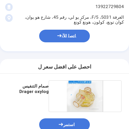
13922729804
الغرفة 5031، 5/F، مركز يو لي، رقم 45، شارع هو يوان،
كوان تونغ، كولون، هونغ كونغ
ﺎﺘﺼﻟ ﺍﻶﻧ
احصل على افضل سعر ل
صمام التنفيس
Drager oxylog
3000
استمر